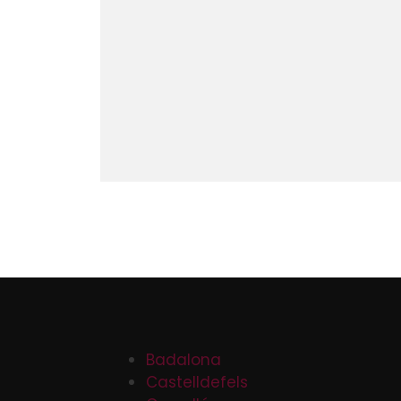
Badalona
Castelldefels