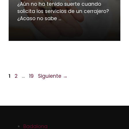
¿Aún no ha tenido suerte cuando
solicita los servicios de un cerrajero?
¿Acaso no sabe ...
Página
Página
Página
1
2
…
19
Siguiente
→
Badalona