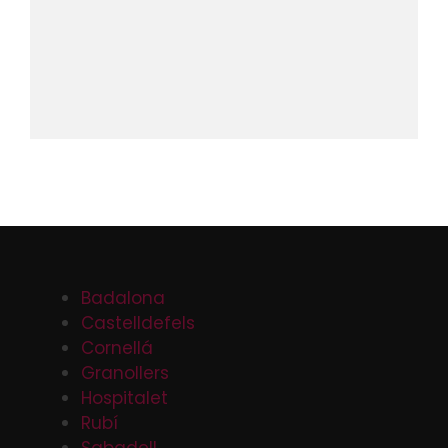
Badalona
Castelldefels
Cornellá
Granollers
Hospitalet
Rubí