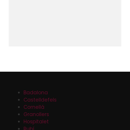
Badalona
Castelldefels
Cornellá
Granollers
Hospitalet
Rubí