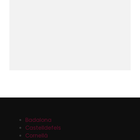
Badalona
Castelldefels
Cornellá