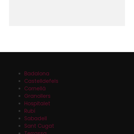
Badalona
Castelldefels
Cornellá
Granollers
Hospitalet
Rubí
Sabadell
Sant Cugat
Terrassa