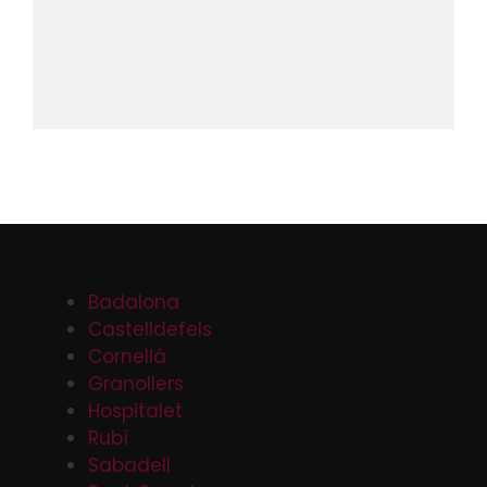
Badalona
Castelldefels
Cornellá
Granollers
Hospitalet
Rubí
Sabadell