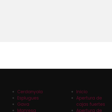
Cerdanyola
Inicio
Esplugues
Apertura de
Gava
cajas fuertes
Manresa
Apertura de