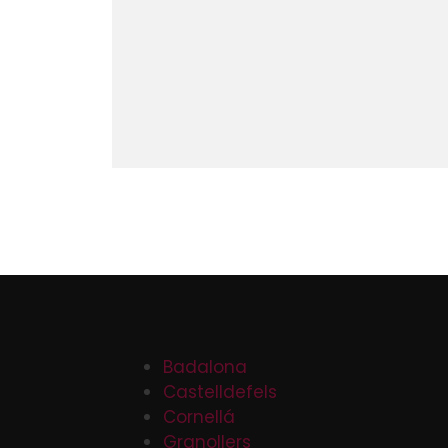
Badalona
Castelldefels
Cornellá
Granollers