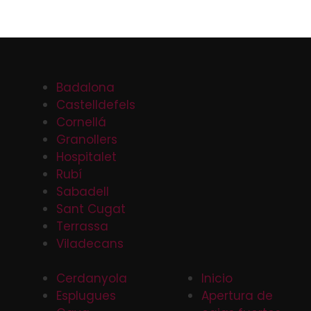
Badalona
Castelldefels
Cornellá
Granollers
Hospitalet
Rubí
Sabadell
Sant Cugat
Terrassa
Viladecans
Cerdanyola
Inicio
Esplugues
Apertura de