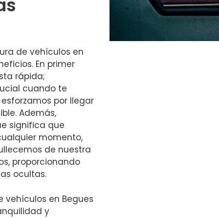
as
tura de vehículos en
ficios. En primer
ta rápida;
ucial cuando te
 esforzamos por llegar
ible. Además,
ue significa que
cualquier momento,
ullecemos de nuestra
os, proporcionando
as ocultas.
de vehículos en Begues
anquilidad y