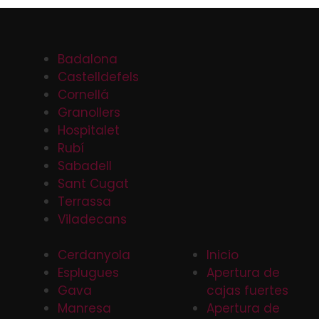
Badalona
Castelldefels
Cornellá
Granollers
Hospitalet
Rubí
Sabadell
Sant Cugat
Terrassa
Viladecans
Cerdanyola
Inicio
Esplugues
Apertura de
Gava
cajas fuertes
Manresa
Apertura de