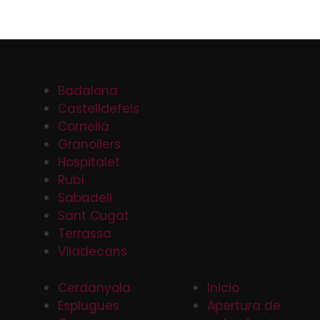
Badalona
Castelldefels
Cornellá
Granollers
Hospitalet
Rubí
Sabadell
Sant Cugat
Terrassa
Viladecans
Cerdanyola
Inicio
Esplugues
Apertura de