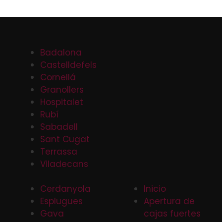
Badalona
Castelldefels
Cornellá
Granollers
Hospitalet
Rubí
Sabadell
Sant Cugat
Terrassa
Viladecans
Cerdanyola
Inicio
Esplugues
Apertura de
Gava
cajas fuertes