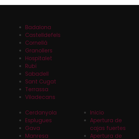
Badalona
Castelldefels
Cornellá
Granollers
Hospitalet
Rubí
Sabadell
Sant Cugat
Terrassa
Viladecans
Cerdanyola
Inicio
Esplugues
Apertura de
Gava
cajas fuertes
Manresa
Apertura de