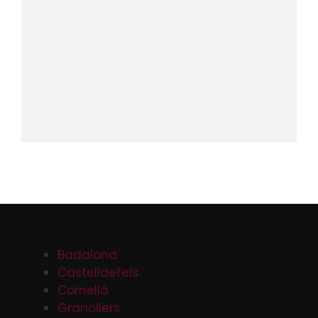
Badalona
Castelldefels
Cornellá
Granollers