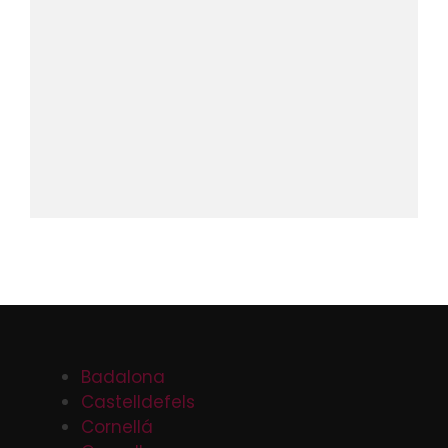
Badalona
Castelldefels
Cornellá