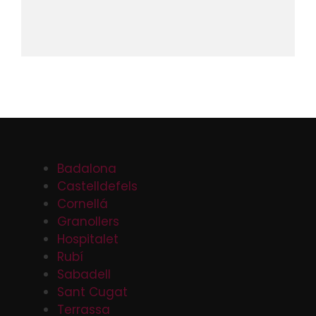
Badalona
Castelldefels
Cornellá
Granollers
Hospitalet
Rubí
Sabadell
Sant Cugat
Terrassa