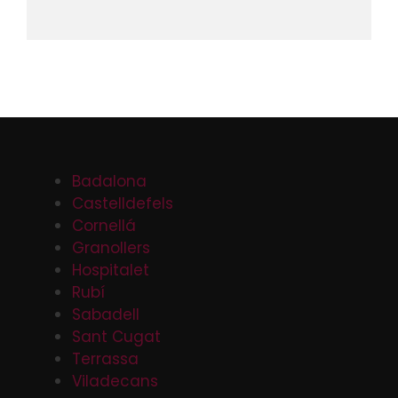
Badalona
Castelldefels
Cornellá
Granollers
Hospitalet
Rubí
Sabadell
Sant Cugat
Terrassa
Viladecans