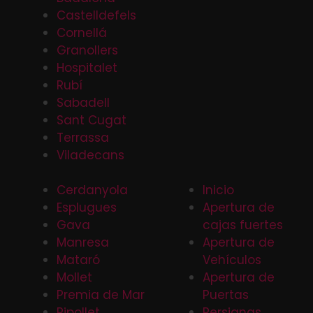
Castelldefels
Cornellá
Granollers
Hospitalet
Rubí
Sabadell
Sant Cugat
Terrassa
Viladecans
Cerdanyola
Inicio
Esplugues
Apertura de
Gava
cajas fuertes
Manresa
Apertura de
Mataró
Vehículos
Mollet
Apertura de
Premia de Mar
Puertas
Ripollet
Persianas