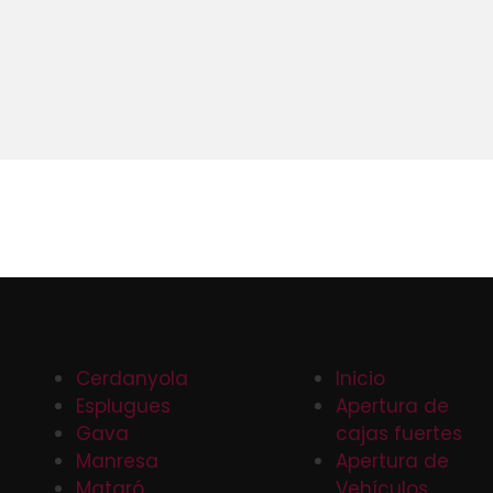
Cerdanyola
Inicio
Esplugues
Apertura de
Gava
cajas fuertes
Manresa
Apertura de
Mataró
Vehículos