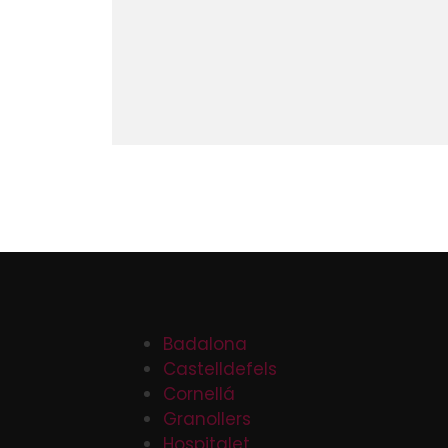
Badalona
Castelldefels
Cornellá
Granollers
Hospitalet