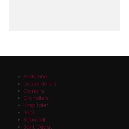
Badalona
Castelldefels
Cornellá
Granollers
Hospitalet
Rubí
Sabadell
Sant Cugat