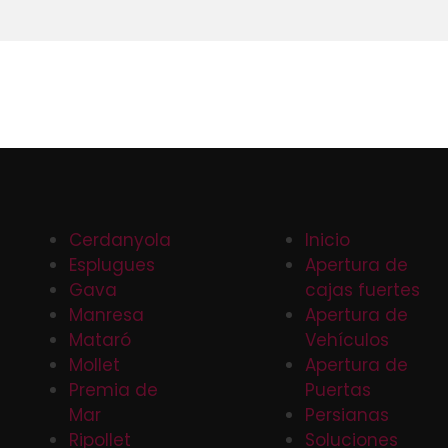
Cerdanyola
Inicio
Esplugues
Apertura de
Gava
cajas fuertes
Manresa
Apertura de
Mataró
Vehículos
Mollet
Apertura de
Premia de
Puertas
Mar
Persianas
Ripollet
Soluciones