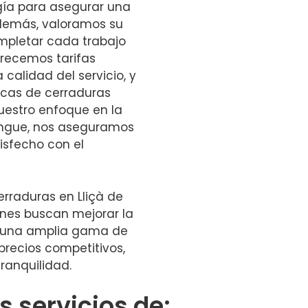
gía para asegurar una
 Además, valoramos su
mpletar cada trabajo
frecemos tarifas
calidad del servicio, y
cas de cerraduras
uestro enfoque en la
tingue, nos aseguramos
sfecho con el
erraduras en Lliçà de
enes buscan mejorar la
n una amplia gama de
 precios competitivos,
ranquilidad.
 servicios de: