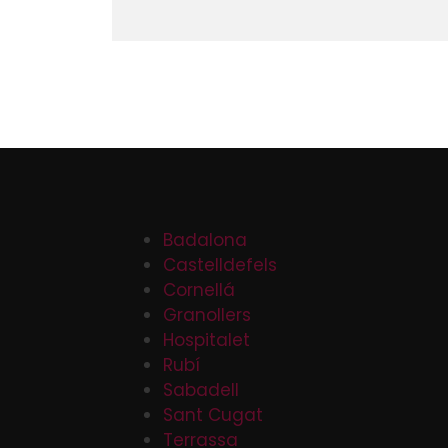
Badalona
Castelldefels
Cornellá
Granollers
Hospitalet
Rubí
Sabadell
Sant Cugat
Terrassa