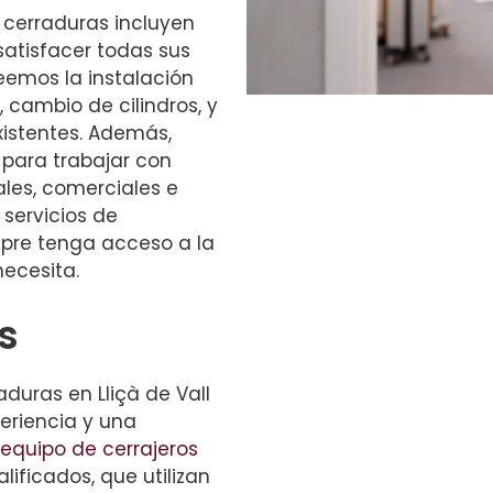
 cerraduras incluyen
atisfacer todas sus
eemos la instalación
 cambio de cilindros, y
istentes. Además,
para trabajar con
ales, comerciales e
servicios de
pre tenga acceso a la
ecesita.
s
aduras en Lliçà de Vall
periencia y una
equipo de cerrajeros
ificados, que utilizan