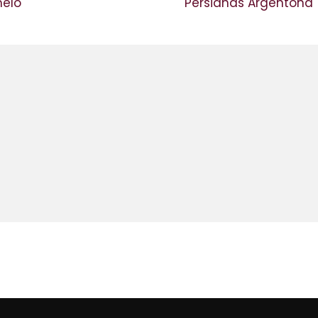
meló
Persianas Argentona