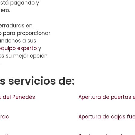
está pagando y
ero.
erraduras en
o para proporcionar
tándonos a sus
equipo experto
y
os su mejor opción
.
 servicios de:
t del Penedès
Apertura de puertas e
trac
Apertura de cajas fu