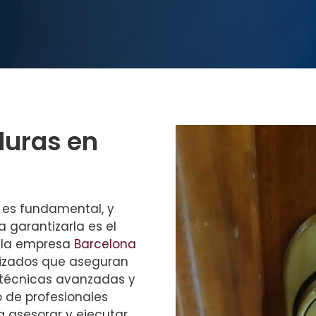
duras en
 es fundamental, y
 garantizarla es el
, la empresa
Barcelona
lizados que aseguran
técnicas avanzadas y
o de profesionales
 asesorar y ejecutar