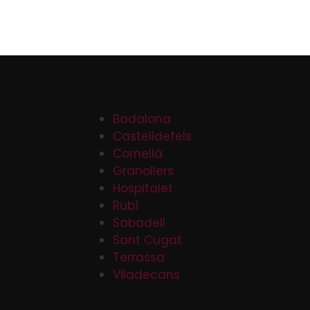
Badalona
Castelldefels
Cornellá
Granollers
Hospitalet
Rubí
Sabadell
Sant Cugat
Terrassa
Viladecans