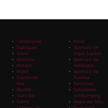
Cerdanyola
Inicio
Esplugues
Apertura de
Gava
cajas fuertes
Manresa
Apertura de
Mataró
Vehículos
Mollet
Apertura de
Premia de
Puertas
Mar
Persianas
Ripollet
Soluciones
Saint Boi
antibumping
Santa
Mapa del Sitio
Coloma de
Preguntas