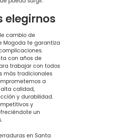
ue pueda surgir.
s elegirnos
 de cambio de
e Mogoda te garantiza
 complicaciones.
nta con años de
ara trabajar con todos
as más tradicionales
comprometemos a
 alta calidad,
ción y durabilidad.
mpetitivos y
ofreciéndote un
.
erraduras en Santa