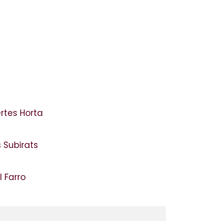
ertes Horta
s Subirats
l Farro