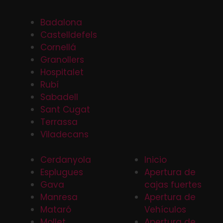
Badalona
Castelldefels
Cornellá
Granollers
Hospitalet
Rubí
Sabadell
Sant Cugat
Terrassa
Viladecans
Cerdanyola
Inicio
Esplugues
Apertura de
Gava
cajas fuertes
Manresa
Apertura de
Mataró
Vehículos
Mollet
Apertura de