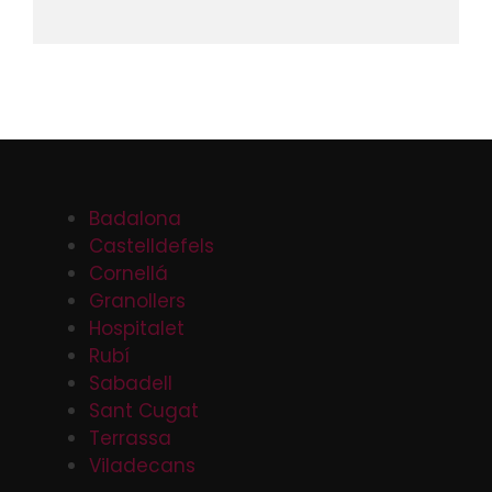
Badalona
Castelldefels
Cornellá
Granollers
Hospitalet
Rubí
Sabadell
Sant Cugat
Terrassa
Viladecans