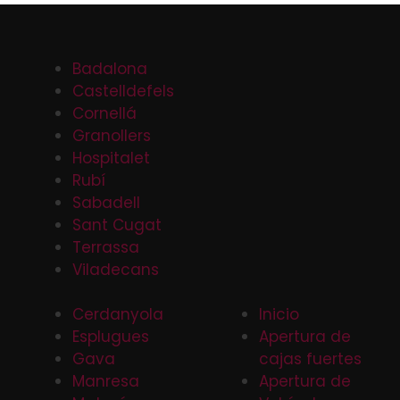
Badalona
Castelldefels
Cornellá
Granollers
Hospitalet
Rubí
Sabadell
Sant Cugat
Terrassa
Viladecans
Cerdanyola
Inicio
Esplugues
Apertura de
Gava
cajas fuertes
Manresa
Apertura de