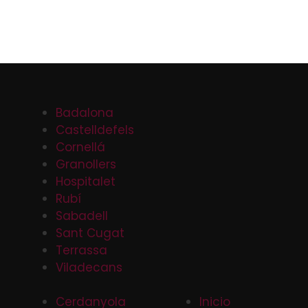
Badalona
Castelldefels
Cornellá
Granollers
Hospitalet
Rubí
Sabadell
Sant Cugat
Terrassa
Viladecans
Cerdanyola
Inicio