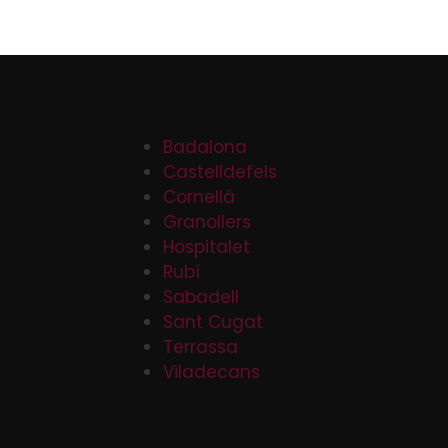
Badalona
Castelldefels
Cornellá
Granollers
Hospitalet
Rubí
Sabadell
Sant Cugat
Terrassa
Viladecans