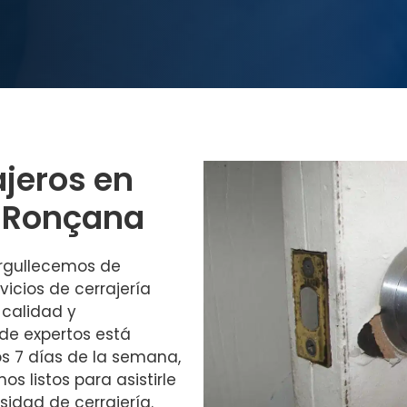
ajeros en
e Ronçana
orgullecemos de
icios de cerrajería
 calidad y
 de expertos está
los 7 días de la semana,
 listos para asistirle
idad de cerrajería.