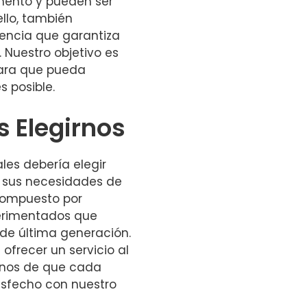
mento y pueden ser
ello, también
encia que garantiza
 Nuestro objetivo es
para que pueda
s posible.
s Elegirnos
ales debería elegir
s sus necesidades de
 compuesto por
perimentados que
 de última generación.
recer un servicio al
onos de que cada
isfecho con nuestro