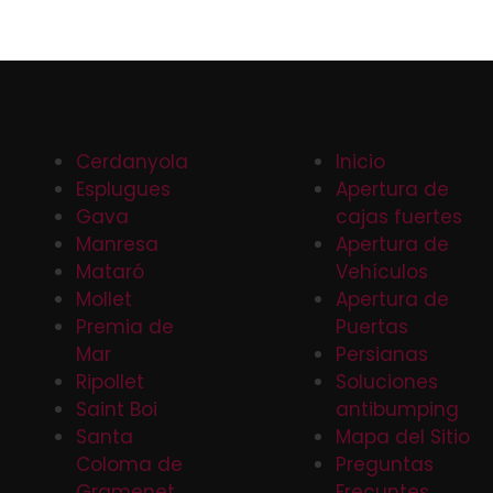
Cerdanyola
Inicio
Esplugues
Apertura de
Gava
cajas fuertes
Manresa
Apertura de
Mataró
Vehículos
Mollet
Apertura de
Premia de
Puertas
Mar
Persianas
Ripollet
Soluciones
Saint Boi
antibumping
Santa
Mapa del Sitio
Coloma de
Preguntas
Gramenet
Frecuntes