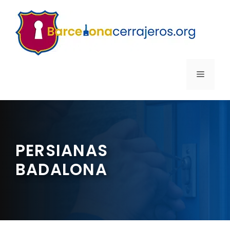
Saltar
al
contenido
MENÚ
PERSIANAS
BADALONA