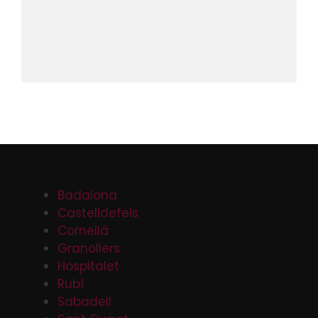
Badalona
Castelldefels
Cornellá
Granollers
Hospitalet
Rubí
Sabadell