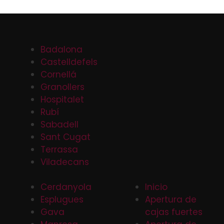
Badalona
Castelldefels
Cornellá
Granollers
Hospitalet
Rubí
Sabadell
Sant Cugat
Terrassa
Viladecans
Cerdanyola
Inicio
Esplugues
Apertura de
Gava
cajas fuertes