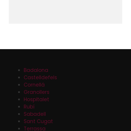
Badalona
Castelldefels
Cornellá
Granollers
Hospitalet
Rubí
Sabadell
Sant Cugat
Terrassa