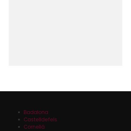
Badalona
Castelldefels
Cornellá