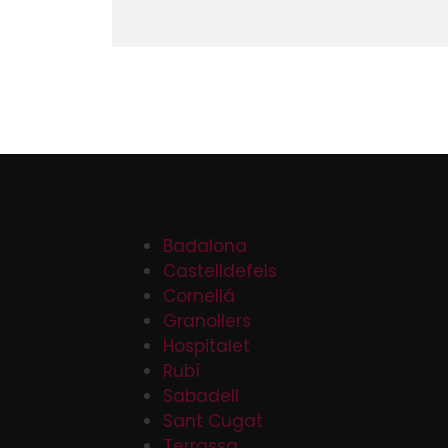
Badalona
Castelldefels
Cornellá
Granollers
Hospitalet
Rubí
Sabadell
Sant Cugat
Terrassa