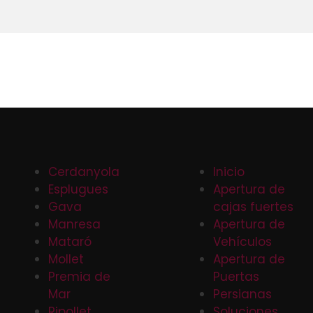
Cerdanyola
Inicio
Esplugues
Apertura de
Gava
cajas fuertes
Manresa
Apertura de
Mataró
Vehículos
Mollet
Apertura de
Premia de
Puertas
Mar
Persianas
Ripollet
Soluciones