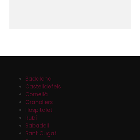
Badalona
Castelldefels
Cornellá
Granollers
Hospitalet
Rubí
Sabadell
Sant Cugat