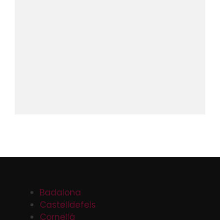
Badalona
Castelldefels
Cornellá