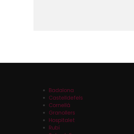
Badalona
Castelldefels
Cornellá
Granollers
Hospitalet
Rubí