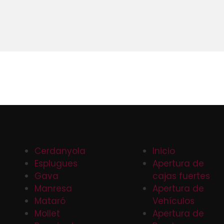
Cerdanyola
Inicio
Esplugues
Apertura de
Gava
cajas fuertes
Manresa
Apertura de
Mataró
Vehículos
Mollet
Apertura de