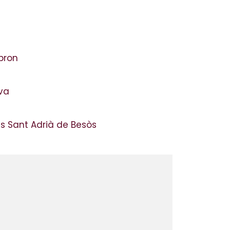
ebron
ova
s Sant Adrià de Besòs