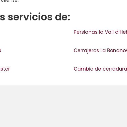
cliente.
 servicios de:
Persianas la Vall d’H
yà
Cerrajeros La Bonan
astor
Cambio de cerradura