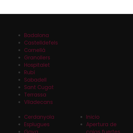
Badalona
Castelldefels
Cornellá
Granollers
Hospitalet
Rubí
Sabadell
Sant Cugat
Terrassa
Viladecans
Cerdanyola
Inicio
Esplugues
Apertura de
Gava
cajas fuertes