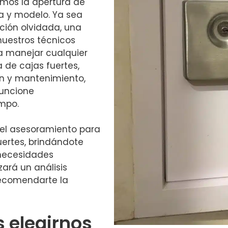
amos la apertura de
a y modelo. Ya sea
ción olvidada, una
 nuestros técnicos
a manejar cualquier
 de cajas fuertes,
n y mantenimiento,
funcione
empo.
el asesoramiento para
uertes, brindándote
 necesidades
zará un análisis
recomendarte la
s elegirnos