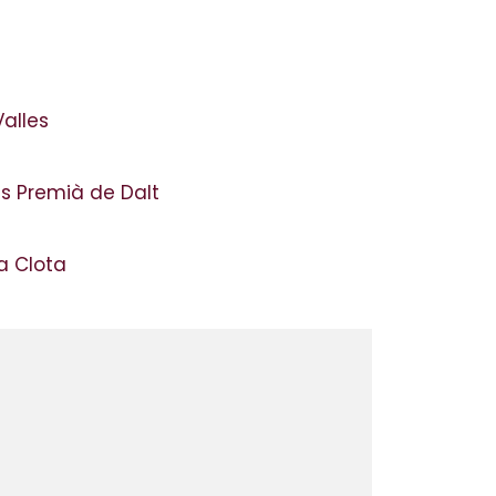
Valles
s Premià de Dalt
la Clota