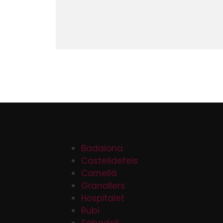
Badalona
Castelldefels
Cornellá
Granollers
Hospitalet
Rubí