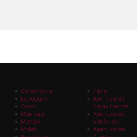
Cerdanyola
Inicio
Esplugues
Apertura de
Gava
cajas fuertes
Manresa
Apertura de
Mataró
Vehículos
Mollet
Apertura de