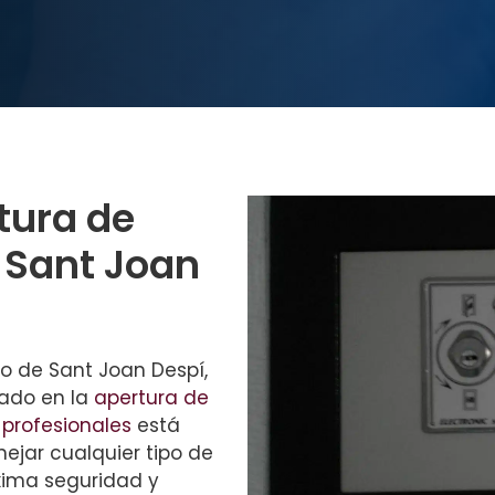
tura de
n Sant Joan
io de Sant Joan Despí,
zado en la
apertura de
 profesionales
está
jar cualquier tipo de
xima seguridad y