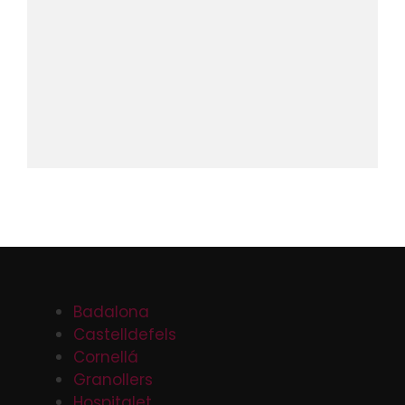
Badalona
Castelldefels
Cornellá
Granollers
Hospitalet