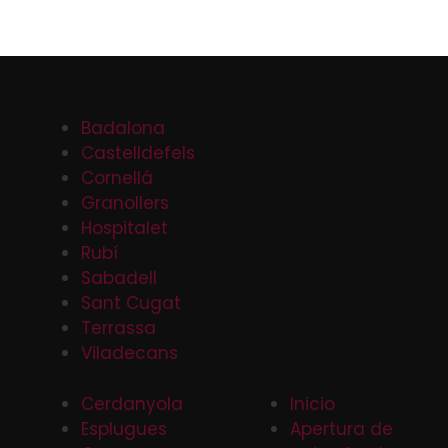
Badalona
Castelldefels
Cornellá
Granollers
Hospitalet
Rubí
Sabadell
Sant Cugat
Terrassa
Viladecans
Cerdanyola
Inicio
Esplugues
Apertura de