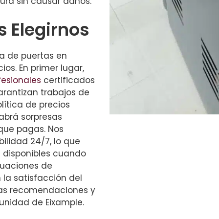
ura sin causar daños.
s Elegirnos
ra de puertas en
ios. En primer lugar,
fesionales
certificados
rantizan trabajos de
lítica de precios
abrá sorpresas
 que pagas. Nos
ilidad 24/7, lo que
s disponibles cuando
tuaciones de
la satisfacción del
as recomendaciones y
unidad de Eixample.