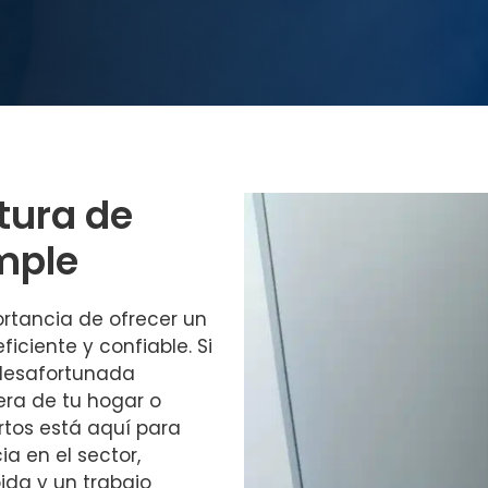
tura de
mple
rtancia de ofrecer un
ficiente y confiable. Si
 desafortunada
era de tu hogar o
rtos está aquí para
a en el sector,
ida y un trabajo