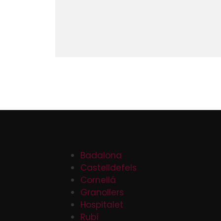
Badalona
Castelldefels
Cornellá
Granollers
Hospitalet
Rubí