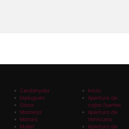
Cerdanyola
Inicio
Esplugues
Apertura de
Gava
cajas fuertes
Manresa
Apertura de
Mataró
Vehículos
Mollet
Apertura de