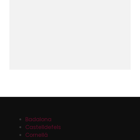
Badalona
Castelldefels
Cornellá