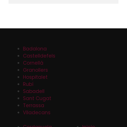
Badalona
Castelldefels
Cornellá
Granollers
Hospitalet
Rubí
Sabadell
Sant Cugat
Terrassa
Viladecans
Cerdanyola
Inicio