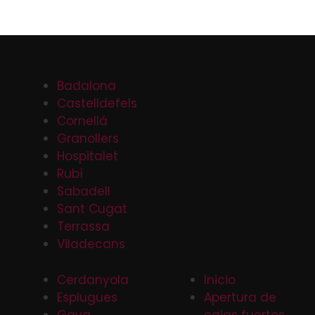
Badalona
Castelldefels
Cornellá
Granollers
Hospitalet
Rubí
Sabadell
Sant Cugat
Terrassa
Viladecans
Cerdanyola
Inicio
Esplugues
Apertura de
Gava
cajas fuertes