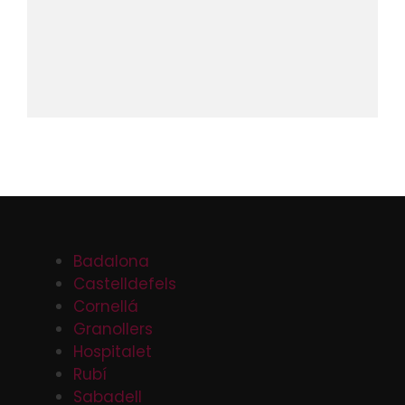
Badalona
Castelldefels
Cornellá
Granollers
Hospitalet
Rubí
Sabadell