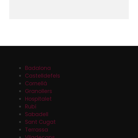
Badalona
Castelldefels
Cornellá
Granollers
Hospitalet
Rubí
Sabadell
Sant Cugat
Terrassa
Viladecans